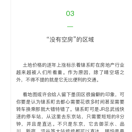
03
—
“没有空房”的区域
土地价格的逐年上涨标示着锦系町在房地产行业
越来越被人们所看重。作为原因，除了晴空塔之
外，不得不提的就是它无比便利的交通。
看地图或许会给人留下墨田区很偏僻的印象，可
你要是认为锦系町去都心需要花很多时间甚至需要
转车换乘那就大错特错了。锦系町可是JR总武线快
速的停车站，从这里去东京站，只需要短短的8分
钟，并且是直达。不只是东京，它去御茶水、品
川、新宿、涩谷等大站统统都可以直达，哪怕是最