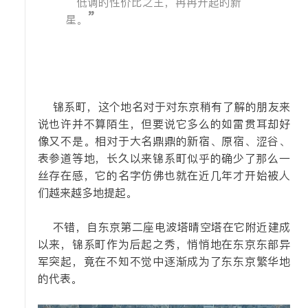
“
低调的性价比之王，冉冉升起的新
”
星。
锦系町，这个地名对于对东京稍有了解的朋友来
说也许并不算陌生，但要说它多么的如雷贯耳却好
像又不是。相对于大名鼎鼎的新宿、原宿、涩谷、
表参道等地，长久以来锦系町似乎的确少了那么一
丝存在感，它的名字仿佛也就在近几年才开始被人
们越来越多地提起。
不错，自东京第二座电波塔晴空塔在它附近建成
以来，锦系町作为后起之秀，悄悄地在东京东部异
军突起，竟在不知不觉中逐渐成为了东东京繁华地
的代表。