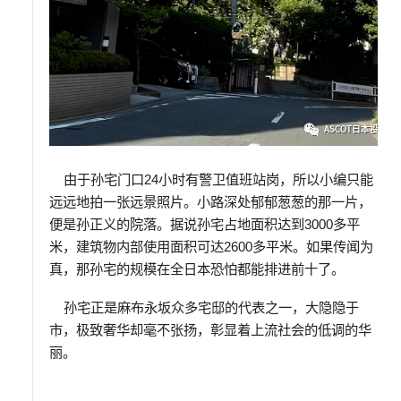
由于孙宅门口
24
小时有警卫值班站岗，所以小编只能
远远
地
拍一张远景照片。
小路深处郁郁葱葱的那一片，
便是孙正义的院落。
据说
孙
宅占地面积达到
3000
多平
米，建筑物内部使用面积可达
2600
多平米。如果传闻为
真，那孙宅的规模在全日本恐怕都能排进前十了。
孙宅正是麻布永坂众多宅邸的代表之一，大隐隐于
市，极致奢华却毫不张扬，彰显着上流社会的低调的华
丽。